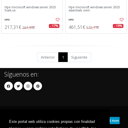
Hpe microsoft windows server 2025
Hpe microsoft windows server 2025
5cals us
essentials oem
HPE
HPE
217,31€
461,51€
- 17%
- 19%
261,93€
572,77€
Anterior
1
Siguiente
Síguenos en:
Este portal web utiliza cookies propias con finalidad